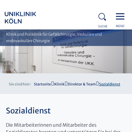
MENÜ
SUCHE
Klinik und Poliklinik für Gefäßchirurgie, Vaskuläre und
endovaskuläre Chirurgie
Sie sind hier:
Startseite
Klinik
Direktor & Team
Sozialdienst
Sozialdienst
Die Mitarbeiterinnen und Mitarbeiter des