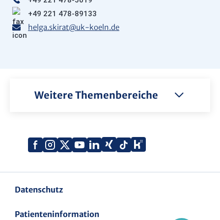
+49 221 478-5019
+49 221 478-89133
helga.skirat
@
uk-koeln.de
Weitere Themenbereiche
Xing
Kununu
Facebook
Instagram
X
YouTube
LinkedIn
Tiktok
(Twitter)
Datenschutz
Patienteninformation